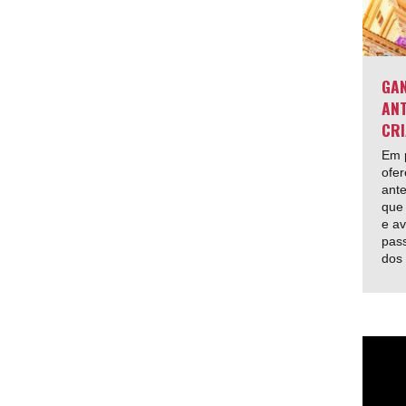
GAN
ANT
CRI
Em p
ofer
ante
que 
e av
pas
dos