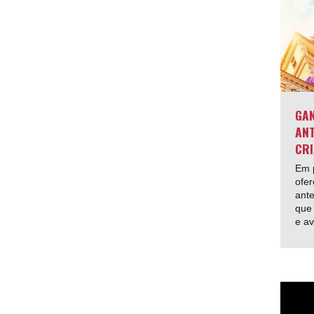
GAN
ANT
CRI
Em p
ofer
ante
que 
e av