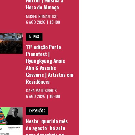
Hütter | Música à
Hora de Almoço
MUSEU ROMÂNTICO
6 AGO 2026 | 13H00
MÚSICA
11ª edição Porto
Pianofest |
Hyungkyung Anais
Ahn & Vassilis
Gavvaris | Artistas em
Residência
CARA MATOSINHOS
6 AGO 2026 | 18H00
EXPOSIÇÕES
Neste "querido mês
de agosto" há arte
para descobrir no