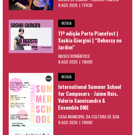
8 AGO 2026 | 17H30
MÚSICA
11ª edição Porto Pianofest |
Saskia Giorgini | “Debussy no
Jardim”
MUSEU ROMÂNTICO
8 AGO 2026 | 19H00
MÚSICA
International Summer School
for Composers - Jaime Reis,
Valerio Sannicandro &
Ensemble DME
CASA MUNICIPAL DA CULTURA DE SEIA
8 AGO 2026 | 19H00