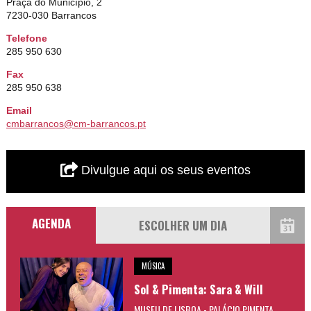
Praça do Município, 2
7230-030 Barrancos
Telefone
285 950 630
Fax
285 950 638
Email
cmbarrancos@cm-barrancos.pt
Divulgue aqui os seus eventos
AGENDA
MÚSICA
Sol & Pimenta: Sara & Will
MUSEU DE LISBOA - PALÁCIO PIMENTA