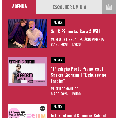
AGENDA
MÚSICA
Sol & Pimenta: Sara & Will
MUSEU DE LISBOA - PALÁCIO PIMENTA
8 AGO 2026 | 17H30
MÚSICA
11ª edição Porto Pianofest |
Saskia Giorgini | “Debussy no
Jardim”
MUSEU ROMÂNTICO
8 AGO 2026 | 19H00
MÚSICA
International Summer School