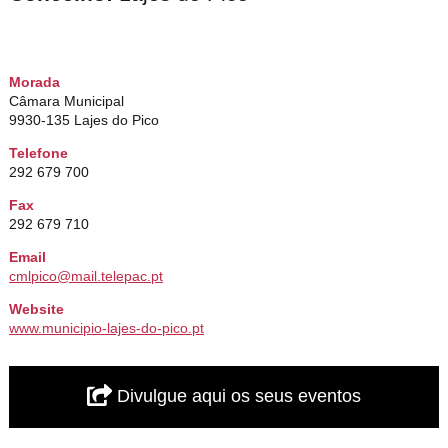
Morada
Câmara Municipal
9930-135 Lajes do Pico
Telefone
292 679 700
Fax
292 679 710
Email
cmlpico@mail.telepac.pt
Website
www.municipio-lajes-do-pico.pt
Divulgue aqui os seus eventos