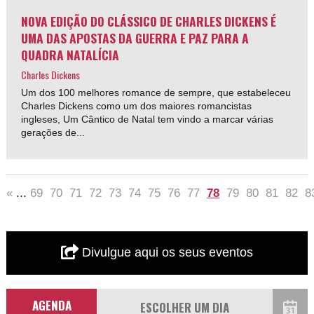
NOVA EDIÇÃO DO CLÁSSICO DE CHARLES DICKENS É
UMA DAS APOSTAS DA GUERRA E PAZ PARA A
QUADRA NATALÍCIA
Charles Dickens
Um dos 100 melhores romance de sempre, que estabeleceu
Charles Dickens como um dos maiores romancistas
ingleses, Um Cântico de Natal tem vindo a marcar várias
gerações de...
«
...
69
70
71
72
73
74
75
76
77
78
79
80
81
82
8
Divulgue aqui os seus eventos
AGENDA