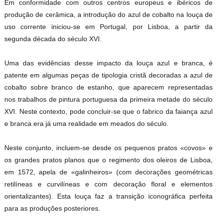
Em conformidade com outros centros europeus e ibéricos de
produção de cerâmica, a introdução do azul de cobalto na louça de
uso corrente iniciou-se em Portugal, por Lisboa, a partir da
segunda década do século XVI.
Uma das evidências desse impacto da louça azul e branca, é
patente em algumas peças de tipologia cristã decoradas a azul de
cobalto sobre branco de estanho, que aparecem representadas
nos trabalhos de pintura portuguesa da primeira metade do século
XVI. Neste contexto, pode concluir-se que o fabrico da faiança azul
e branca era já uma realidade em meados do século.
Neste conjunto, incluem-se desde os pequenos pratos «covos» e
os grandes pratos planos que o regimento dos oleiros de Lisboa,
em 1572, apela de «galinheiros» (com decorações geométricas
retilíneas e curvilíneas e com decoração floral e elementos
orientalizantes). Esta louça faz a transição iconográfica perfeita
para as produções posteriores.