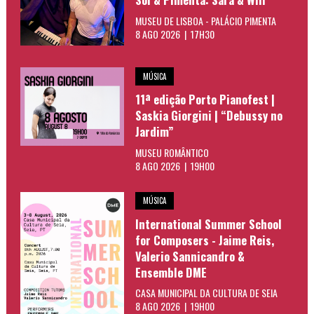
MUSEU DE LISBOA - PALÁCIO PIMENTA
8 AGO 2026 | 17H30
MÚSICA
11ª edição Porto Pianofest |
Saskia Giorgini | “Debussy no
Jardim”
MUSEU ROMÂNTICO
8 AGO 2026 | 19H00
MÚSICA
International Summer School
for Composers - Jaime Reis,
Valerio Sannicandro &
Ensemble DME
CASA MUNICIPAL DA CULTURA DE SEIA
8 AGO 2026 | 19H00