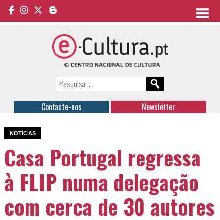
Contacte-nos
Newsletter
NOTÍCIAS
Casa Portugal regressa
à FLIP numa delegação
com cerca de 30 autores