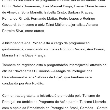
Entre os convidados da programação estão ainda Alexandre Vidal
Porto, Natalia Timerman, José Manuel Diogo, Luana Chnaiderman
de Almeida, Sofia Mariutti, Izabella Cristo, Bárbara Krauss,
Fernando Rinaldi, Fernando Mattar, Pedro Lopes e Rodrigo
Gevaerd, bem como a atriz Tainá Müller e a jornalista Adriana
Ferreira Silva, entre outros.
A historiadora Ana Roldão está a cargo da programação
gastronómica, convidando os chefes Rodrigo Castelo, Ana Bueno,
Marina Hirth e Dave França.
Também de regresso está a programação infantojuvenil através da
oficina “Navegantes Culinários – A Magia de Portugal: dos
Descobrimentos aos Sabores de Hoje”, que também será
conduzida por Ana Roldão.
Com entrada gratuita, a iniciativa é promovida pelo Turismo de
Portugal, no âmbito do Programa de Ação para o Turismo Literário,
com o apoio da Embaixada de Portugal no Brasil, Camões – Centro