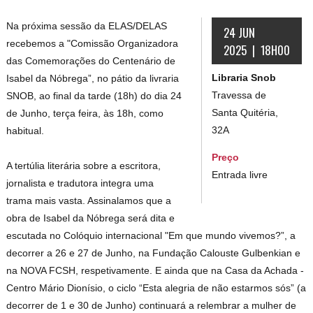
Na próxima sessão da ELAS/DELAS
24 JUN
recebemos a "Comissão Organizadora
2025 | 18H00
das Comemorações do Centenário de
Libraria Snob
Isabel da Nóbrega”, no pátio da livraria
Travessa de
SNOB, ao final da tarde (18h) do dia 24
Santa Quitéria,
de Junho, terça feira, às 18h, como
32A
habitual.
Preço
A tertúlia literária sobre a escritora,
Entrada livre
jornalista e tradutora integra uma
trama mais vasta. Assinalamos que a
obra de Isabel da Nóbrega será dita e
escutada no Colóquio internacional "Em que mundo vivemos?”, a
decorrer a 26 e 27 de Junho, na Fundação Calouste Gulbenkian e
na NOVA FCSH, respetivamente. E ainda que na Casa da Achada -
Centro Mário Dionísio, o ciclo “Esta alegria de não estarmos sós” (a
decorrer de 1 e 30 de Junho) continuará a relembrar a mulher de