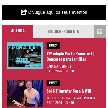
Divulgue aqui os seus eventos
AGENDA
MÚSICA
11ª edição Porto Pianofest |
Concerto para famílias
CARA MATOSINHOS
8 AGO 2026 | 10H30
MÚSICA
Sol & Pimenta: Sara & Will
MUSEU DE LISBOA - PALÁCIO PIMENTA
8 AGO 2026 | 17H30