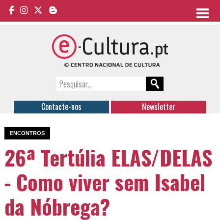
Contacte-nos
Newsletter
ENCONTROS
26ª Tertúlia ELAS/DELAS
- Como viver sem Isabel
da Nóbrega?