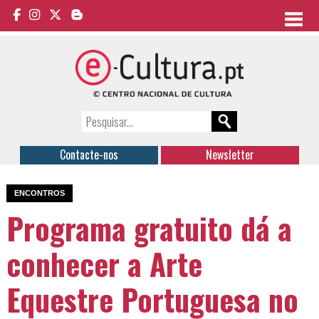
Contacte-nos
Newsletter
ENCONTROS
Programa gratuito dá a
conhecer a Arte
Equestre Portuguesa no