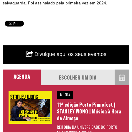
salvaguarda. Foi assinalado pela primeira vez em 2024.
Divulgue aqui os seus eventos
AGENDA
MÚSICA
11ª edição Porto Pianofest |
STANLEY WONG | Música à Hora
de Almoço
REITORIA DA UNIVERSIDADE DO PORTO