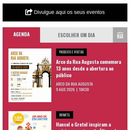
Divulgue aqui os seus eventos
AGENDA
PASSEIOS E VISITAS
Arco da Rua Augusta comemora
13 anos desde a abertura ao
público
ARCO DA RUA AUGUSTA
9 AGO 2026 | 10H30
INFANTIL
Hansel e Gretel inspiram a