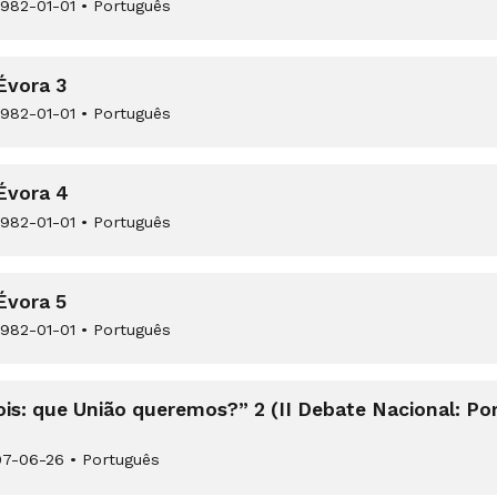
982-01-01
•
Português
Évora 3
982-01-01
•
Português
Évora 4
982-01-01
•
Português
Évora 5
982-01-01
•
Português
is: que União queremos?” 2 (II Debate Nacional: Por
7-06-26
•
Português