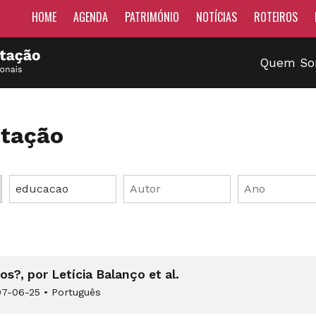
HOME
AGENDA
PATRIMÓNIO
NOTÍCIAS
ROTEIROS
Quem S
tação
s?, por Letícia Balanço et al.
7-06-25
•
Português