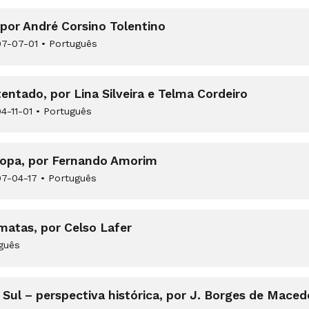
 por André Corsino Tolentino
7-07-01
•
Português
ntado, por Lina Silveira e Telma Cordeiro
4-11-01
•
Português
uropa, por Fernando Amorim
7-04-17
•
Português
matas, por Celso Lafer
guês
 Sul – perspectiva histórica, por J. Borges de Maced