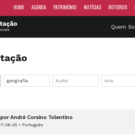
HOME
AGENDA
PATRIMÓNIO
NOTÍCIAS
ROTEIROS
Quem S
tação
 por André Corsino Tolentino
7-06-25
•
Português