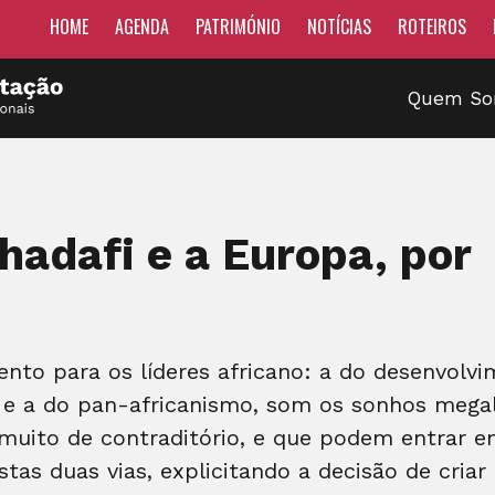
HOME
AGENDA
PATRIMÓNIO
NOTÍCIAS
ROTEIROS
Quem S
hadafi e a Europa, por
to para os líderes africano: a do desenvolvi
 e a do pan-africanismo, som os sonhos mega
muito de contraditório, e que podem entrar e
estas duas vias, explicitando a decisão de cri