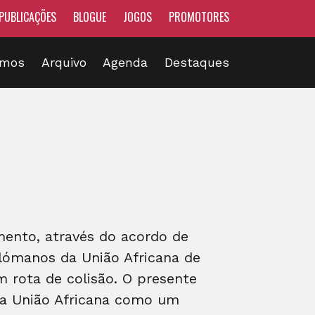
PUBLICAÇÕES
BLOGUE
JOGOS
PROMOTORES
omos
Arquivo
Agenda
Destaques
mento, através do acordo de
lómanos da União Africana de
m rota de colisão. O presente
ar a União Africana como um