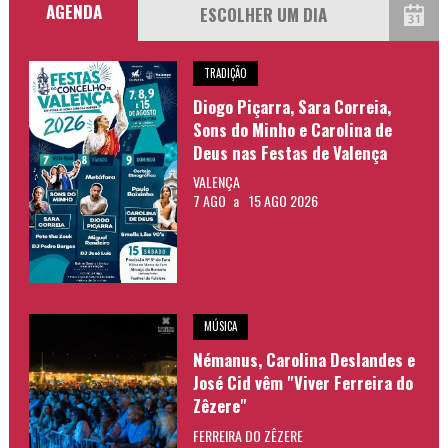
AGENDA
TRADIÇÃO
Diogo Piçarra, Sara Correia,
Sons do Minho e Carolina de
Deus nas Festas de Valença
VALENÇA
7 AGO
a
15 AGO 2026
MÚSICA
Némanus, Carolina Deslandes e
José Cid vêm "Viver Ferreira do
Zêzere"
FERREIRA DO ZÊZERE