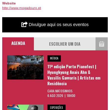
Website
http://www.mogadouro.pt
Divulgue aqui os seus eventos
AGENDA
MÚSICA
11ª edição Porto Pianofest |
Hyungkyung Anais Ahn &
Vassilis Gavvaris | Artistas em
Residência
CARA MATOSINHOS
6 AGO 2026 | 18H00
EXPOSIÇÕES