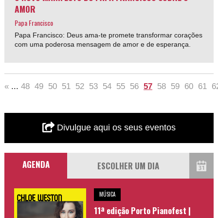
AMOR
Papa Francisco
Papa Francisco: Deus ama-te promete transformar corações
com uma poderosa mensagem de amor e de esperança.
«
...
48
49
50
51
52
53
54
55
56
57
58
59
60
61
6
Divulgue aqui os seus eventos
AGENDA
MÚSICA
11ª edição Porto Pianofest |