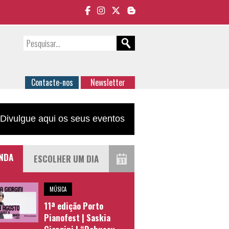
Contacte-nos
Newsletter
Divulgue aqui os seus eventos
NDA
MÚSICA
11ª edição Porto
Pianofest | Saskia