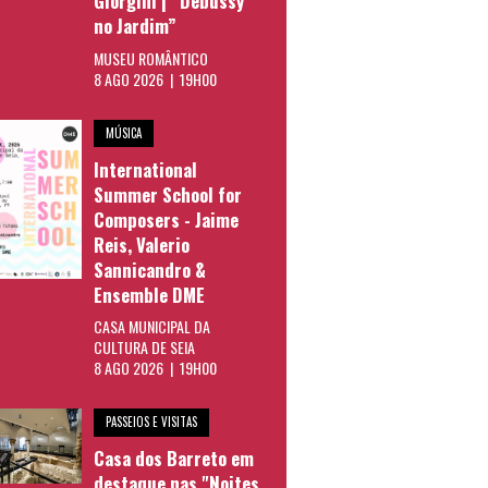
Giorgini | “Debussy
no Jardim”
MUSEU ROMÂNTICO
8 AGO 2026 | 19H00
MÚSICA
International
Summer School for
Composers - Jaime
Reis, Valerio
Sannicandro &
Ensemble DME
CASA MUNICIPAL DA
CULTURA DE SEIA
8 AGO 2026 | 19H00
PASSEIOS E VISITAS
Casa dos Barreto em
destaque nas "Noites