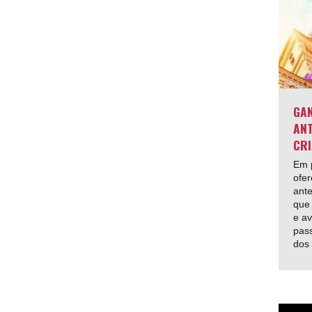
GAN
ANT
CRI
Em p
ofer
ante
que 
e av
pas
dos