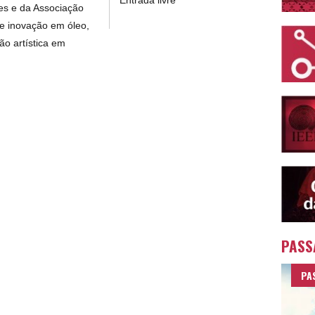
Entrada livre
es e da Associação
 e inovação em óleo,
ão artística em
PASS
PA