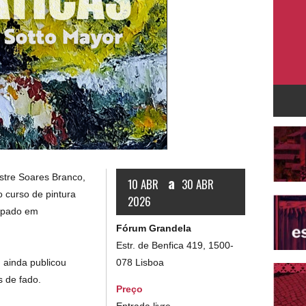
tre Soares Branco,
a
10 ABR
30 ABR
 curso de pintura
2026
cipado em
Fórum Grandela
Estr. de Benfica 419, 1500-
078 Lisboa
, ainda publicou
s de fado.
Preço