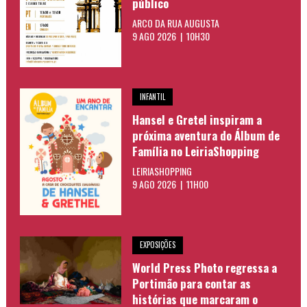
público
ARCO DA RUA AUGUSTA
9 AGO 2026 | 10H30
INFANTIL
Hansel e Gretel inspiram a
próxima aventura do Álbum de
Família no LeiriaShopping
LEIRIASHOPPING
9 AGO 2026 | 11H00
EXPOSIÇÕES
World Press Photo regressa a
Portimão para contar as
histórias que marcaram o