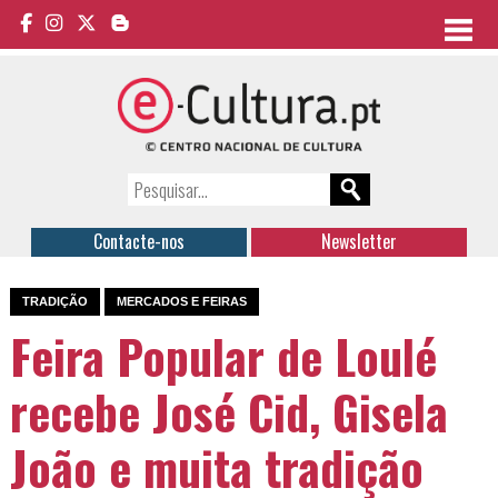
Contacte-nos
Newsletter
TRADIÇÃO
MERCADOS E FEIRAS
Feira Popular de Loulé
recebe José Cid, Gisela
João e muita tradição