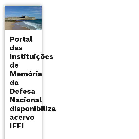
Portal
das
Instituições
de
Memória
da
Defesa
Nacional
disponibiliza
acervo
IEEI