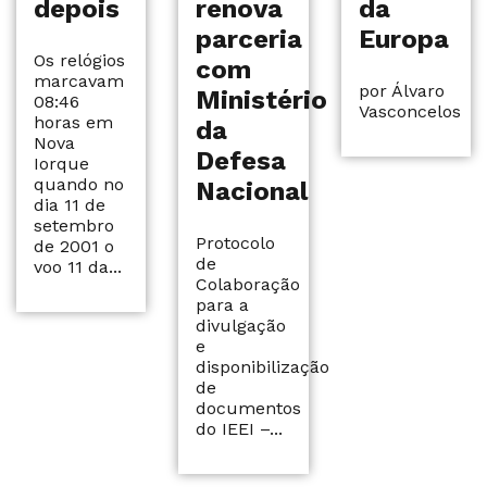
depois
renova
da
parceria
Europa
Os relógios
com
marcavam
por Álvaro
Ministério
08:46
Vasconcelos
horas em
da
Nova
Defesa
Iorque
quando no
Nacional
dia 11 de
setembro
Protocolo
de 2001 o
de
voo 11 da...
Colaboração
para a
divulgação
e
disponibilização
de
documentos
do IEEI –...