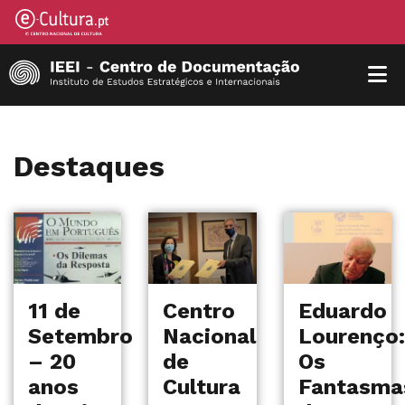
Destaques
11 de
Centro
Eduardo
Setembro
Nacional
Lourenço:
– 20
de
Os
anos
Cultura
Fantasma