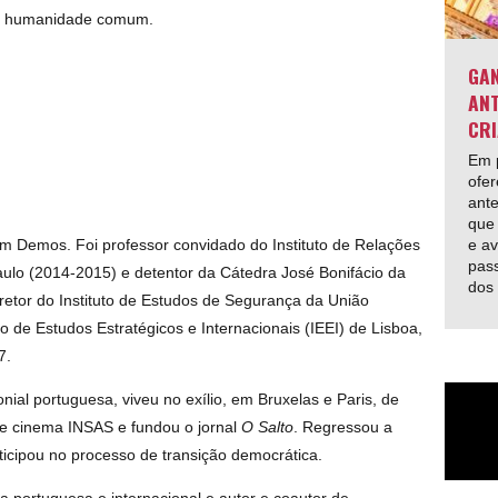
sa humanidade comum.
GAN
ANT
CRI
Em p
ofer
ante
que 
e av
 Demos. Foi professor convidado do Instituto de Relações
pas
aulo (2014-2015) e detentor da Cátedra José Bonifácio da
dos
etor do Instituto de Estudos de Segurança da União
 de Estudos Estratégicos e Inter­nacionais (IEEI) de Lisboa,
7.
ial portuguesa, viveu no exílio, em Bruxelas e Paris, de
de cinema INSAS e fundou o jornal
O Salto
. Regressou a
rticipou no processo de transição democrática.