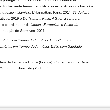
 portuguesa e internacional e autor e coautor de
articularmente temas de política externa. Autor dos livros
La
 question islamiste
, L’Harmattan, Paris, 2014,
25 de Abril
iativas, 2019 e
De Trump a Putin. A Guerra contra a
2, e coordenador de
Utopias Europeias: o Poder da
Fundação de Serralves. 2021.
mórias em Tempo de Amnésia: Uma Campa em
emórias em Tempo de Amnésia: Exílio sem Saudade
,
Ordem da Legião de Honra (França), Comendador da Ordem
Ordem da Liberdade (Portugal).