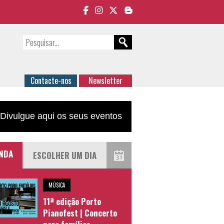
Contacte-nos
Newsletter
Divulgue aqui os seus eventos
NDA
MÚSICA
11ª edição Porto
Pianofest | Concerto