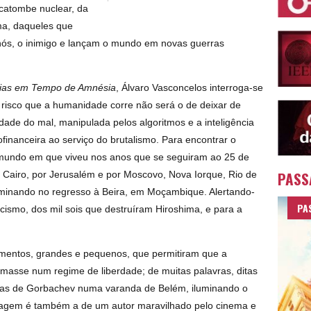
catombe nuclear, da
lima, daqueles que
 nós, o inimigo e lançam o mundo em novas guerras
as em Tempo de Amnésia
, Álvaro Vasconcelos interroga-se
 risco que a humanidade corre não será o de deixar de
dade do mal, manipulada pelos algoritmos e a inteligência
nofinanceira ao serviço do brutalismo. Para encontrar o
o mundo em que viveu nos anos que se seguiram ao 25 de
PASS
o Cairo, por Jerusalém e por Moscovo, Nova Iorque, Rio de
erminando no regresso à Beira, em Moçambique. Alertando-
PA
cismo, dos mil sois que destruíram Hiroshima, e para a
mentos, grandes e pequenos, que permitiram que a
ormasse num regime de liberdade; de muitas palavras, ditas
 as de Gorbachev numa varanda de Belém, iluminando o
viagem é também a de um autor maravilhado pelo cinema e