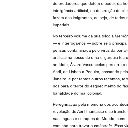
de predadores que detêm o poder, da he
inteligência artificial, da destruição do c
fazem dos imigrantes, ou seja, de todos
imperiais.
No terceiro volume da sua trilogia
Memóri
— e interroga-nos — sobre se o principal
pensar, contaminada pelo vírus da banali
artificial na posse de uma oligarquia tec
antídoto, Álvaro Vasconcelos percorre 
Abril, de Lisboa a Pequim, passando pel
Janeiro, e por tantos outros recantos, t
nos para o terror do esquecimento do fas
banalidade do mal colonial.
Peregrinação pela memória dos aconteci
revolução de Abril triunfasse e se transf
nas línguas e sotaques do Mundo, como
caminho para travar a catástrofe. Essa 