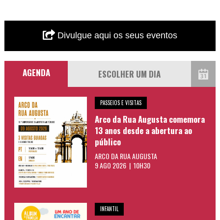
Divulgue aqui os seus eventos
AGENDA
PASSEIOS E VISITAS
Arco da Rua Augusta comemora
13 anos desde a abertura ao
público
ARCO DA RUA AUGUSTA
9 AGO 2026 | 10H30
INFANTIL