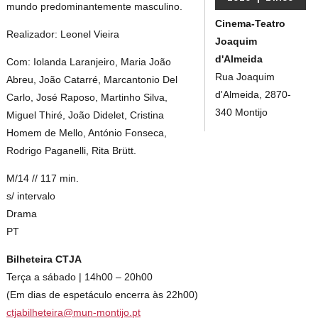
mundo predominantemente masculino.
Cinema-Teatro
Realizador: Leonel Vieira
Joaquim
d'Almeida
Com: Iolanda Laranjeiro, Maria João
Rua Joaquim
Abreu, João Catarré, Marcantonio Del
d'Almeida, 2870-
Carlo, José Raposo, Martinho Silva,
340 Montijo
Miguel Thiré, João Didelet, Cristina
Homem de Mello, António Fonseca,
Rodrigo Paganelli, Rita Brütt.
M/14 // 117 min.
s/ intervalo
Drama
PT
Bilheteira CTJA
Terça a sábado | 14h00 – 20h00
(Em dias de espetáculo encerra às 22h00)
ctjabilheteira@mun-montijo.pt