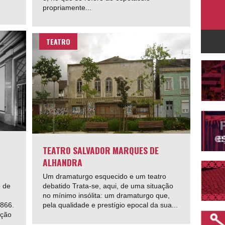
propriamente...
TEATRO
TEATRO SALVADOR MARQUES DE
ALHANDRA
Um dramaturgo esquecido e um teatro
o de
debatido Trata-se, aqui, de uma situação
no mínimo insólita: um dramaturgo que,
1866.
pela qualidade e prestígio epocal da sua...
nção