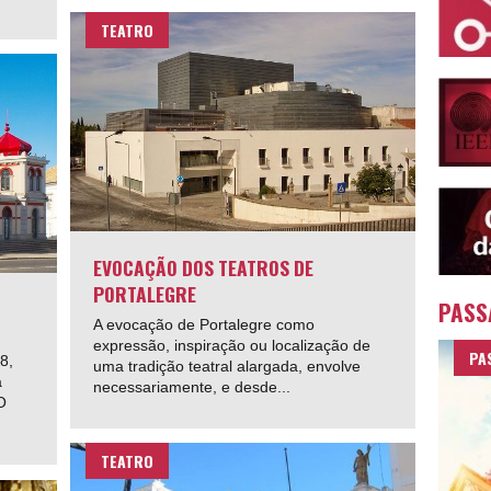
TEATRO
EVOCAÇÃO DOS TEATROS DE
PORTALEGRE
PASS
A evocação de Portalegre como
expressão, inspiração ou localização de
PA
8,
uma tradição teatral alargada, envolve
a
necessariamente, e desde...
O
TEATRO