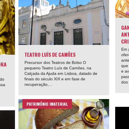
GAN
ANT
CRI
Em p
TEATRO LUÍS DE CAMÕES
ofer
ante
Precursor dos Teatros de Bolso O
ORA
que 
pequeno Teatro Luís de Camões, na
e av
Calçada da Ajuda em Lisboa, datado de
pas
finais do século XIX e em fase de
 do
dos
recuperação,...
ssa
PATRIMÓNIO IMATERIAL