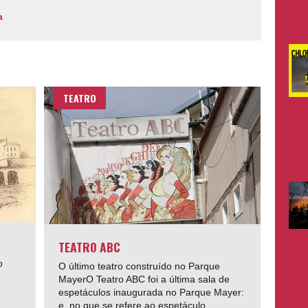
a
TEATRO
TEATRO ABC
o
O último teatro construído no Parque
MayerO Teatro ABC foi a última sala de
espetáculos inaugurada no Parque Mayer:
e, no que se refere ao espetáculo