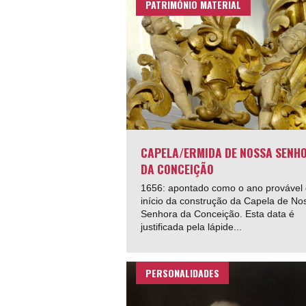
PATRIMÓNIO MATERIAL
CAPELA/ERMIDA DE NOSSA SENH
DA CONCEIÇÃO
1656: apontado como o ano provável
início da construção da Capela de No
Senhora da Conceição. Esta data é
justificada pela lápide...
PERSONALIDADES