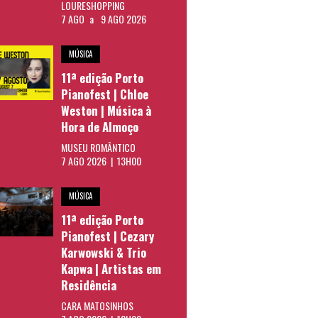
LOURESHOPPING
7 AGO
a
9 AGO 2026
MÚSICA
11ª edição Porto
Pianofest | Chloe
Weston | Música à
Hora de Almoço
MUSEU ROMÂNTICO
7 AGO 2026 | 13H00
MÚSICA
11ª edição Porto
Pianofest | Cezary
Karwowski & Trio
Kapwa | Artistas em
Residência
CARA MATOSINHOS