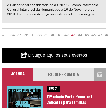
A Falcoaria foi considerada pela UNESCO como Património
Cultural Intangível da Humanidade a 16 de Novembro de
2010. Este método de caça subsistiu desde a sua origem...
«
...
34
35
36
37
38
39
40
41
42
43
44
45
46
47
4
Divulgue aqui os seus eventos
AGENDA
MÚSICA
11ª edição Porto Pianofest |
Concerto para famílias