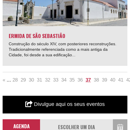
ERMIDA DE SÃO SEBASTIÃO
Construção do século XIV, com posteriores reconstruções.
Tradicionalmente referenciada como a mais antiga da
Cidade, foi desde a sua edificação...
«
...
28
29
30
31
32
33
34
35
36
37
38
39
40
41
4
Divulgue aqui os seus eventos
AGENDA