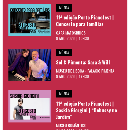
MÚSICA
11ª edição Porto Pianofest |
Concerto para famílias
CARA MATOSINHOS
8 AGO 2026 | 10H30
MÚSICA
Sol & Pimenta: Sara & Will
MUSEU DE LISBOA - PALÁCIO PIMENTA
8 AGO 2026 | 17H30
MÚSICA
11ª edição Porto Pianofest |
Saskia Giorgini | “Debussy no
Jardim”
MUSEU ROMÂNTICO