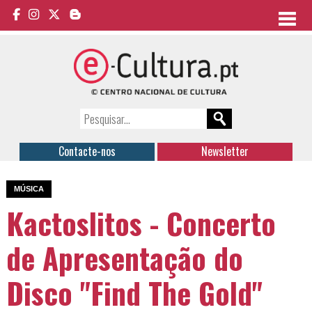
Contacte-nos
Newsletter
MÚSICA
Kactoslitos - Concerto
de Apresentação do
Disco "Find The Gold"