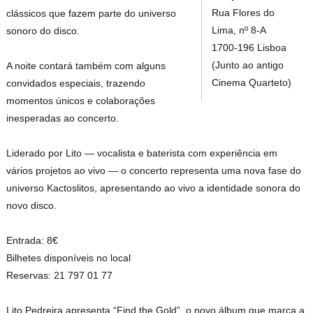
Rua Flores do
clássicos que fazem parte do universo
Lima, nº 8-A
sonoro do disco.
1700-196 Lisboa
(Junto ao antigo
A noite contará também com alguns
Cinema Quarteto)
convidados especiais, trazendo
momentos únicos e colaborações
inesperadas ao concerto.
Liderado por Lito — vocalista e baterista com experiência em
vários projetos ao vivo — o concerto representa uma nova fase do
universo Kactoslitos, apresentando ao vivo a identidade sonora do
novo disco.
Entrada: 8€
Bilhetes disponíveis no local
Reservas: 21 797 01 77
Lito Pedreira apresenta “Find the Gold”, o novo álbum que marca a