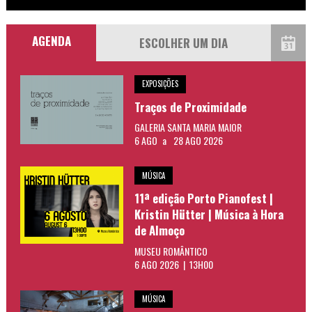
AGENDA
EXPOSIÇÕES
Traços de Proximidade
GALERIA SANTA MARIA MAIOR
6 AGO
a
28 AGO 2026
MÚSICA
11ª edição Porto Pianofest |
Kristin Hütter | Música à Hora
de Almoço
MUSEU ROMÂNTICO
6 AGO 2026 | 13H00
MÚSICA