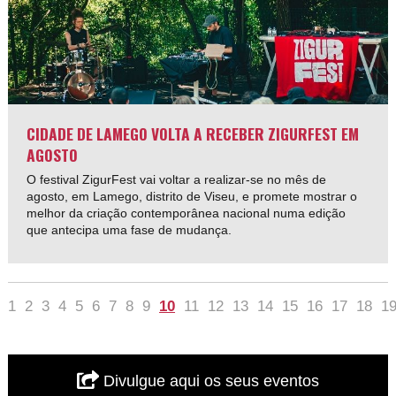
CIDADE DE LAMEGO VOLTA A RECEBER ZIGURFEST EM
AGOSTO
O festival ZigurFest vai voltar a realizar-se no mês de
agosto, em Lamego, distrito de Viseu, e promete mostrar o
melhor da criação contemporânea nacional numa edição
que antecipa uma fase de mudança.
1
2
3
4
5
6
7
8
9
10
11
12
13
14
15
16
17
18
1
Divulgue aqui os seus eventos