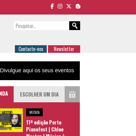
Contacte-nos
Newsletter
Divulgue aqui os seus eventos
NDA
MÚSICA
11ª edição Porto
Pianofest | Chloe