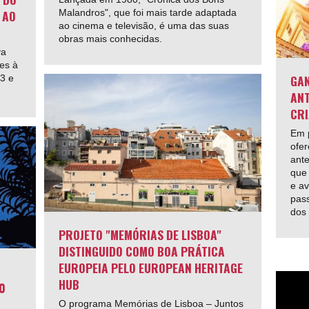
 AO
Malandros", que foi mais tarde adaptada
ao cinema e televisão, é uma das suas
obras mais conhecidas.
va
es à
GAN
13 e
ANT
CRI
Em p
ofer
ante
que 
e av
pas
dos
PROJETO "MEMÓRIAS DE LISBOA"
DISTINGUIDO COMO BOA PRÁTICA
EUROPEIA PELO EUROPEAN HERITAGE
HUB
0
O programa Memórias de Lisboa – Juntos