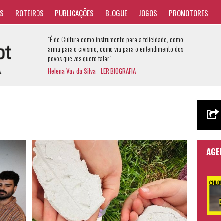
AS
ROTEIROS
PUBLICAÇÕES
BLOGUE
JOGOS
PROMOTORES
"É de Cultura como instrumento para a felicidade, como
arma para o civismo, como via para o entendimento dos
povos que vos quero falar"
Helena Vaz da Silva
LER BIOGRAFIA
AGE