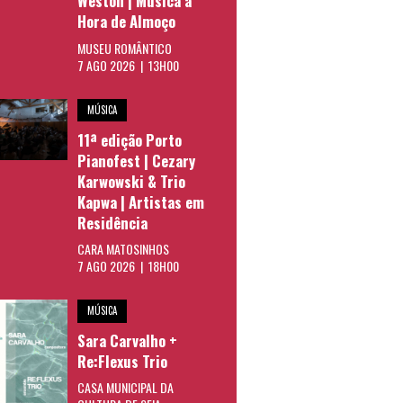
Weston | Música à
Hora de Almoço
MUSEU ROMÂNTICO
7 AGO 2026 | 13H00
MÚSICA
11ª edição Porto
Pianofest | Cezary
Karwowski & Trio
Kapwa | Artistas em
Residência
CARA MATOSINHOS
7 AGO 2026 | 18H00
MÚSICA
Sara Carvalho +
Re:Flexus Trio
CASA MUNICIPAL DA