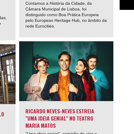
Contamos a História da Cidade, da
Câmara Municipal de Lisboa, foi
distinguido como Boa Prática Europeia
das,
pelo European Heritage Hub, no âmbito da
e
rede Eurocities.
RICARDO NEVES-NEVES ESTREIA
LO
"UMA IDEIA GENIAL" NO TEATRO
MARIA MATOS
“Uma ideia genial”, comédia do ator e