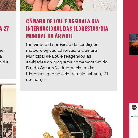
CÂMARA DE LOULÉ ASSINALA DIA
A 27
INTERNACIONAL DAS FLORESTAS/DIA
MUNDIAL DA ÁRVORE
Em virtude da previsão de condições
mo
meteorológicas adversas, a Câmara
a
Municipal de Loulé reagendou as
o dia
atividades do programa comemorativo do
Dia da Árvore/Dia Internacional das
Florestas, que se celebra este sábado, 21
de março.