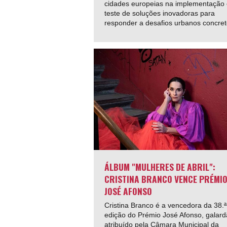
cidades europeias na implementação 
teste de soluções inovadoras para
responder a desafios urbanos concret
ÁLBUM "MULHERES DE ABRIL":
CRISTINA BRANCO VENCE PRÉMI
JOSÉ AFONSO
Cristina Branco é a vencedora da 38.ª
edição do Prémio José Afonso, galar
atribuído pela Câmara Municipal da