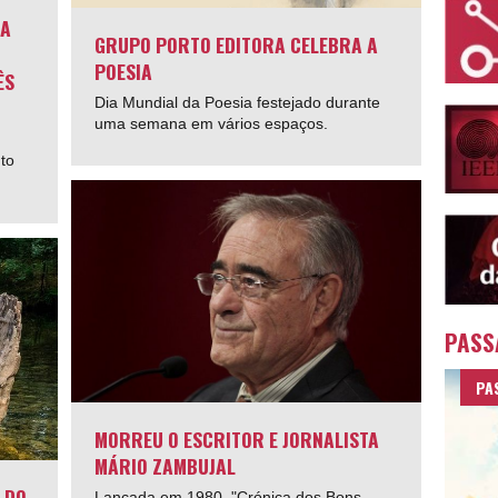
 A
GRUPO PORTO EDITORA CELEBRA A
POESIA
ÊS
Dia Mundial da Poesia festejado durante
uma semana em vários espaços.
to
PASS
PA
MORREU O ESCRITOR E JORNALISTA
MÁRIO ZAMBUJAL
 DO
Lançada em 1980, "Crónica dos Bons