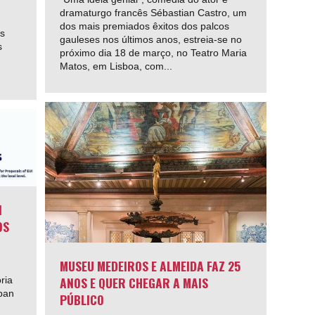
dramaturgo francês Sébastian Castro, um
dos mais premiados êxitos dos palcos
os
gauleses nos últimos anos, estreia-se no
s
próximo dia 18 de março, no Teatro Maria
Matos, em Lisboa, com...
N
OS
MUSEU MEDEIROS E ALMEIDA FAZ 25
ANOS E QUER CHEGAR A MAIS
ria
ban
PÚBLICO