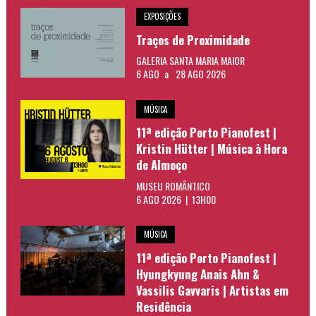
EXPOSIÇÕES
Traços de Proximidade
GALERIA SANTA MARIA MAIOR
6 AGO
a
28 AGO 2026
MÚSICA
11ª edição Porto Pianofest |
Kristin Hütter | Música à Hora
de Almoço
MUSEU ROMÂNTICO
6 AGO 2026 | 13H00
MÚSICA
11ª edição Porto Pianofest |
Hyungkyung Anais Ahn &
Vassilis Gavvaris | Artistas em
Residência