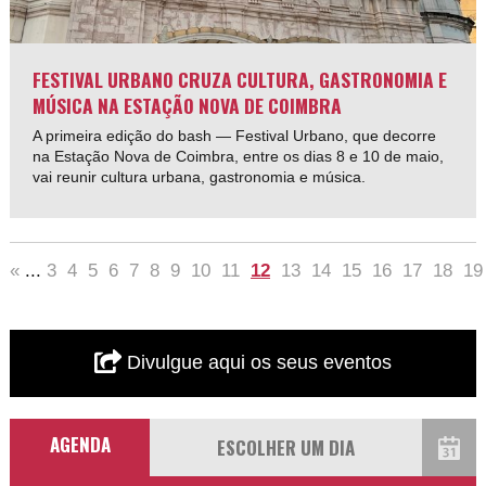
FESTIVAL URBANO CRUZA CULTURA, GASTRONOMIA E
MÚSICA NA ESTAÇÃO NOVA DE COIMBRA
A primeira edição do bash — Festival Urbano, que decorre
na Estação Nova de Coimbra, entre os dias 8 e 10 de maio,
vai reunir cultura urbana, gastronomia e música.
«
...
3
4
5
6
7
8
9
10
11
12
13
14
15
16
17
18
19
Divulgue aqui os seus eventos
AGENDA