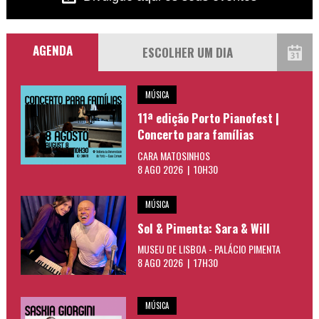
AGENDA
MÚSICA
11ª edição Porto Pianofest |
Concerto para famílias
CARA MATOSINHOS
8 AGO 2026 | 10H30
MÚSICA
Sol & Pimenta: Sara & Will
MUSEU DE LISBOA - PALÁCIO PIMENTA
8 AGO 2026 | 17H30
MÚSICA