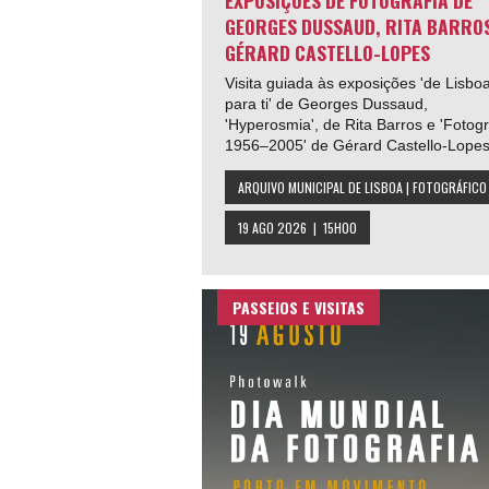
GEORGES DUSSAUD, RITA BARROS
GÉRARD CASTELLO-LOPES
Visita guiada às exposições 'de Lisbo
para ti' de Georges Dussaud,
'Hyperosmia', de Rita Barros e 'Fotogr
1956–2005' de Gérard Castello-Lopes
ARQUIVO MUNICIPAL DE LISBOA | FOTOGRÁFICO
19 AGO 2026 | 15H00
PASSEIOS E VISITAS