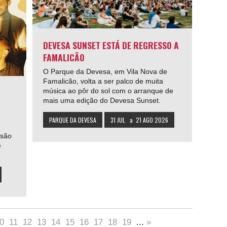
DEVESA SUNSET ESTÁ DE REGRESSO A
FAMALICÃO
O Parque da Devesa, em Vila Nova de
Famalicão, volta a ser palco de muita
música ao pôr do sol com o arranque de
mais uma edição do Devesa Sunset.
PARQUE DA DEVESA
31 JUL
a
21 AGO 2026
isão
e
0
11
12
13
14
15
16
17
18
19
...
»