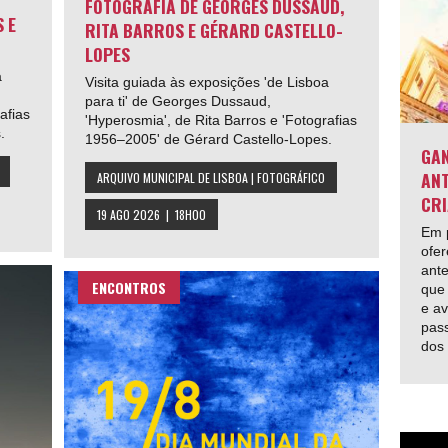
FOTOGRAFIA DE GEORGES DUSSAUD,
 E
RITA BARROS E GÉRARD CASTELLO-
LOPES
a
Visita guiada às exposições 'de Lisboa
para ti' de Georges Dussaud,
afias
'Hyperosmia', de Rita Barros e 'Fotografias
.
1956–2005' de Gérard Castello-Lopes.
GAN
ANT
ARQUIVO MUNICIPAL DE LISBOA | FOTOGRÁFICO
CRI
19 AGO 2026 | 18H00
Em p
ofer
ante
ENCONTROS
que 
e av
pas
dos