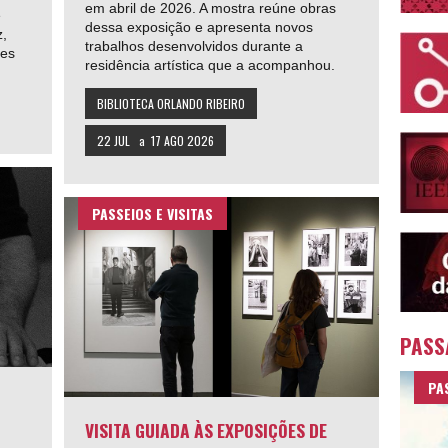
em abril de 2026. A mostra reúne obras
e
dessa exposição e apresenta novos
z,
trabalhos desenvolvidos durante a
tes
residência artística que a acompanhou.
BIBLIOTECA ORLANDO RIBEIRO
22 JUL
a
17 AGO 2026
PASSEIOS E VISITAS
PASS
PA
VISITA GUIADA ÀS EXPOSIÇÕES DE