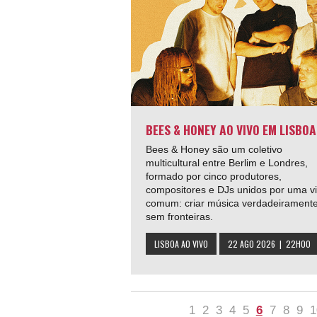
BEES & HONEY AO VIVO EM LISBOA
Bees & Honey são um coletivo
multicultural entre Berlim e Londres,
formado por cinco produtores,
compositores e DJs unidos por uma v
comum: criar música verdadeirament
sem fronteiras.
LISBOA AO VIVO
22 AGO 2026 | 22H00
1
2
3
4
5
6
7
8
9
1