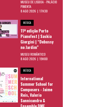
MUSEU DE LISBOA - PALÁCIO
PIMENTA
8 AGO 2026 | 17H30
MÚSICA
11ª edição Porto
Pianofest | Saskia
Giorgini | “Debussy
no Jardim”
MUSEU ROMÂNTICO
8 AGO 2026 | 19H00
MÚSICA
International
Summer School for
Composers - Jaime
Reis, Valerio
Sannicandro &
Ensemble DME