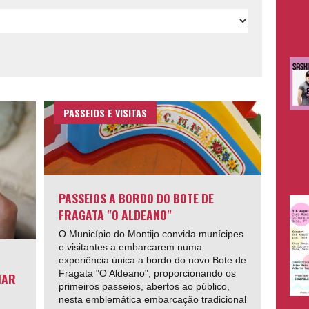
PASSEIOS E VISITAS
PASSEIOS A BORDO DO BOTE DE
FRAGATA "O ALDEANO"
O Município do Montijo convida munícipes
e visitantes a embarcarem numa
experiência única a bordo do novo Bote de
Fragata "O Aldeano", proporcionando os
IAR
primeiros passeios, abertos ao público,
nesta emblemática embarcação tradicional