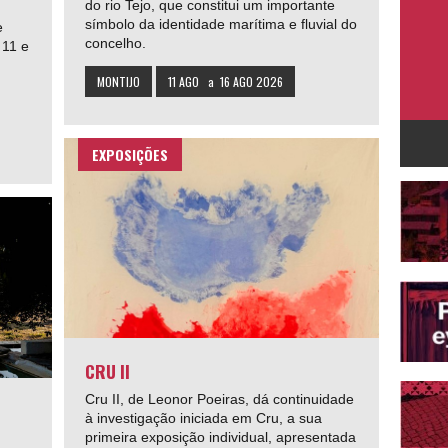
do rio Tejo, que constitui um importante
símbolo da identidade marítima e fluvial do
e
concelho.
 11 e
MONTIJO
11 AGO
a
16 AGO 2026
EXPOSIÇÕES
CRU II
Cru II, de Leonor Poeiras, dá continuidade
à investigação iniciada em Cru, a sua
primeira exposição individual, apresentada