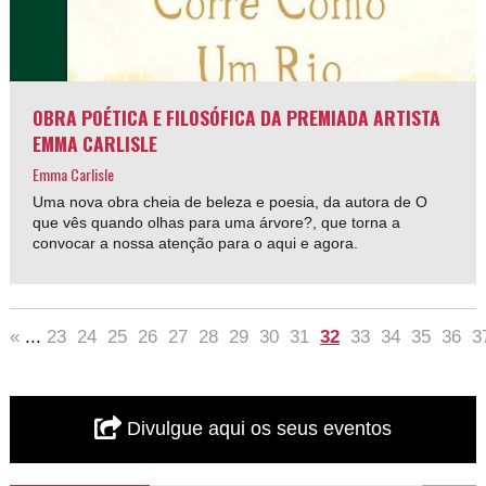
OBRA POÉTICA E FILOSÓFICA DA PREMIADA ARTISTA
EMMA CARLISLE
Emma Carlisle
Uma nova obra cheia de beleza e poesia, da autora de O
que vês quando olhas para uma árvore?, que torna a
convocar a nossa atenção para o aqui e agora.
«
...
23
24
25
26
27
28
29
30
31
32
33
34
35
36
3
Divulgue aqui os seus eventos