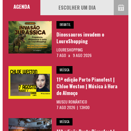
AGENDA
INFANTIL
Dinossauros invadem o
LoureShopping
LOURESHOPPING
7 AGO
a
9 AGO 2026
MÚSICA
11ª edição Porto Pianofest |
Chloe Weston | Música à Hora
de Almoço
MUSEU ROMÂNTICO
7 AGO 2026 | 13H00
MÚSICA