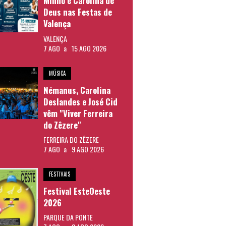
Minho e Carolina de
Deus nas Festas de
Valença
VALENÇA
7 AGO
a
15 AGO 2026
MÚSICA
Némanus, Carolina
Deslandes e José Cid
vêm "Viver Ferreira
do Zêzere"
FERREIRA DO ZÊZERE
7 AGO
a
9 AGO 2026
FESTIVAIS
Festival EsteOeste
2026
PARQUE DA PONTE