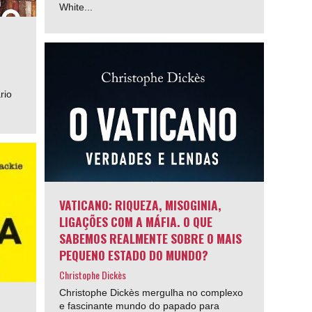
White...
rio
VATICANO: RIQUEZA, MISOGINIA,
LIGAÇÕES COM A MÁFIA. O QUE
SABEMOS REALMENTE SOBRE O MAIS
PEQUENO ESTADO DO MUNDO?
Christophe Dickès
Christophe Dickès mergulha no complexo
e fascinante mundo do papado para