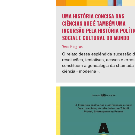
UMA HISTÓRIA CONCISA DAS
CIÊNCIAS QUE É TAMBÉM UMA
INCURSÃO PELA HISTÓRIA POLÍTI
SOCIAL E CULTURAL DO MUNDO
Yves Gingras
O relato dessa esplêndida sucessão 
revoluções, tentativas, acasos e erro
constituem a genealogia da chamada
ciência «moderna».