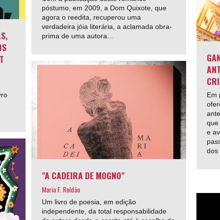
póstumo, em 2009, a Dom Quixote, que
agora o reedita, recuperou uma
verdadeira jóia literária, a aclamada obra-
S,
prima de uma autora...
OS
GAN
T
ANT
CRI
vro
Em p
ofer
ante
que 
e av
pas
dos
"A CADEIRA DE MOGNO"
Maria F. Roldão
Um livro de poesia, em edição
independente, da total responsabilidade