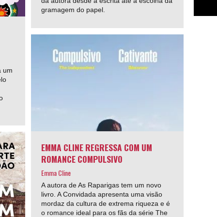
da autora desde a escrita até à escolha da
gramagem do papel.
a um
lo
o
EMMA CLINE REGRESSA COM UM
ROMANCE COMPULSIVO
Emma Cline
A autora de As Raparigas tem um novo
livro. A Convidada apresenta uma visão
mordaz da cultura de extrema riqueza e é
o romance ideal para os fãs da série The