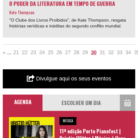
O PODER DA LITERATURA EM TEMPO DE GUERRA
Kate Thompson
"O Clube dos Livros Proibidos", de Kate Thompson, resgata
histórias verídicas e inéditas do segundo conflito mundial.
«
...
21
22
23
24
25
26
27
28
29
30
31
32
33
34
3
Divulgue aqui os seus eventos
AGENDA
MÚSICA
11ª edição Porto Pianofest |