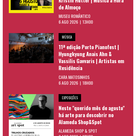
Kristin Hütter | Música à Hora
de Almoço
MUSEU ROMÂNTICO
6 AGO 2026 | 13H00
MÚSICA
11ª edição Porto Pianofest |
Hyungkyung Anais Ahn &
Vassilis Gavvaris | Artistas em
Residência
CARA MATOSINHOS
6 AGO 2026 | 18H00
EXPOSIÇÕES
Neste "querido mês de agosto"
há arte para descobrir no
Alameda Shop&Spot
ALAMEDA SHOP & SPOT