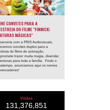
HE CONVITES PARA A
ESTREIA DO FILME "FINNICK:
ATURAS MÁGICAS"
arceria com a PRIS Audiovisuais,
ecemos convites duplos para a
streia do filme de animação,
promete trazer muita magia, diversão
enturas para toda a família. Findo o
satempo, anunciamos aqui os nomes
 vencedores!
Visitas
131,376,851