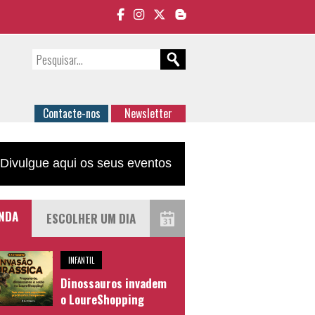
Contacte-nos
Newsletter
Divulgue aqui os seus eventos
NDA
INFANTIL
Dinossauros invadem
o LoureShopping