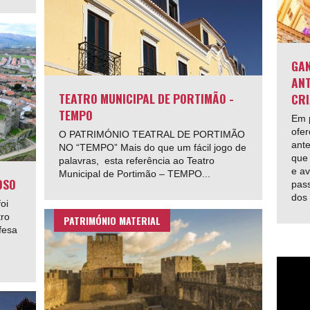
GAN
ANT
TEATRO MUNICIPAL DE PORTIMÃO -
CRI
TEMPO
Em p
ofer
O PATRIMÓNIO TEATRAL DE PORTIMÃO
ante
NO “TEMPO” Mais do que um fácil jogo de
que 
palavras, esta referência ao Teatro
e av
Municipal de Portimão – TEMPO...
OSO
pas
dos
oi
tro
PATRIMÓNIO MATERIAL
fesa