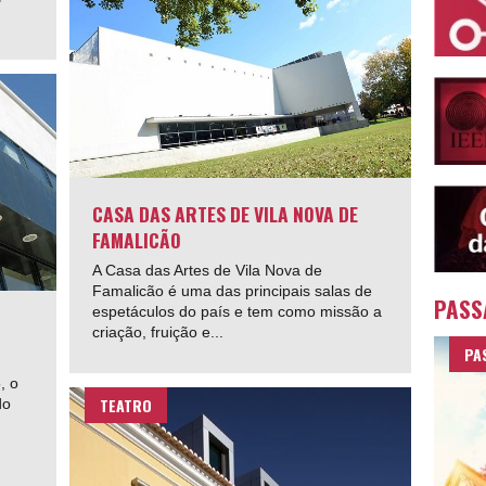
CASA DAS ARTES DE VILA NOVA DE
FAMALICÃO
A Casa das Artes de Vila Nova de
Famalicão é uma das principais salas de
PASS
espetáculos do país e tem como missão a
criação, fruição e...
PA
, o
TEATRO
do