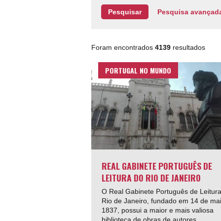
Pesquisa avançad
Foram encontrados
4139
resultados
PORTUGAL NO MUNDO
REAL GABINETE PORTUGUÊS DE
LEITURA DO RIO DE JANEIRO
O Real Gabinete Português de Leitur
Rio de Janeiro, fundado em 14 de ma
1837, possui a maior e mais valiosa
biblioteca de obras de autores