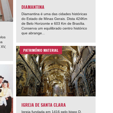
DIAMANTINA
Diamantina é uma das cidades históricas
do Estado de Minas Gerais. Dista 424Km
de Belo Horizonte e 603 Km de Brasília.
Conserva um equilibrado centro histórico
que abrange...
elos
ua
 XV,
PATRIMÓNIO MATERIAL
IGREJA DE SANTA CLARA
Igreja fundada em 1416 pelo bispo D.