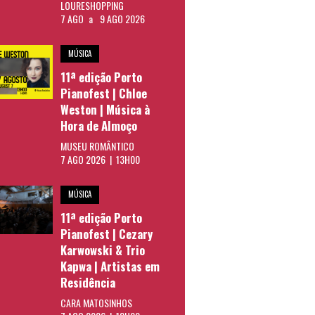
LOURESHOPPING
7 AGO
a
9 AGO 2026
MÚSICA
11ª edição Porto
Pianofest | Chloe
Weston | Música à
Hora de Almoço
MUSEU ROMÂNTICO
7 AGO 2026 | 13H00
MÚSICA
11ª edição Porto
Pianofest | Cezary
Karwowski & Trio
Kapwa | Artistas em
Residência
CARA MATOSINHOS