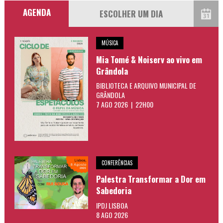
AGENDA
MÚSICA
Mia Tomé & Noiserv ao vivo em
Grândola
BIBLIOTECA E ARQUIVO MUNICIPAL DE
GRÂNDOLA
7 AGO 2026 | 22H00
CONFERÊNCIAS
Palestra Transformar a Dor em
Sabedoria
IPDJ LISBOA
8 AGO 2026