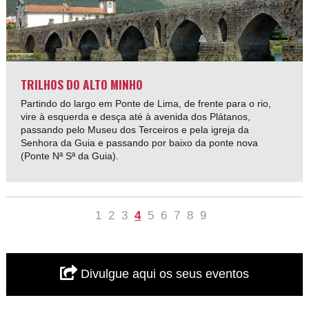
TRILHOS DO ALTO MINHO
Partindo do largo em Ponte de Lima, de frente para o rio,
vire à esquerda e desça até à avenida dos Plátanos,
passando pelo Museu dos Terceiros e pela igreja da
Senhora da Guia e passando por baixo da ponte nova
(Ponte Nª Sª da Guia).
1
2
3
4
5
6
7
8
9
Divulgue aqui os seus eventos