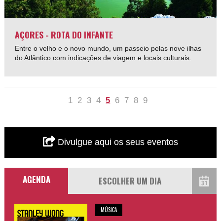
AÇORES - ROTA DO INFANTE
Entre o velho e o novo mundo, um passeio pelas nove ilhas
do Atlântico com indicações de viagem e locais culturais.
1
2
3
4
5
6
7
8
9
Divulgue aqui os seus eventos
AGENDA
MÚSICA