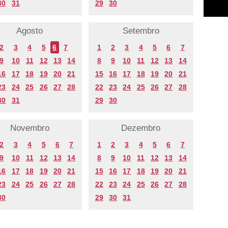
30
31
29
30
Agosto
Setembro
2
3
4
5
6
7
1
2
3
4
5
6
7
9
10
11
12
13
14
8
9
10
11
12
13
14
16
17
18
19
20
21
15
16
17
18
19
20
21
23
24
25
26
27
28
22
23
24
25
26
27
28
30
31
29
30
Novembro
Dezembro
2
3
4
5
6
7
1
2
3
4
5
6
7
9
10
11
12
13
14
8
9
10
11
12
13
14
16
17
18
19
20
21
15
16
17
18
19
20
21
23
24
25
26
27
28
22
23
24
25
26
27
28
30
29
30
31