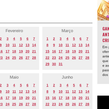
GAN
Fevereiro
Março
ANT
2
3
4
5
6
7
1
2
3
4
5
6
7
CRI
9
10
11
12
13
14
8
9
10
11
12
13
14
Em p
16
17
18
19
20
21
15
16
17
18
19
20
21
ofer
ante
23
24
25
26
27
28
22
23
24
25
26
27
28
que 
29
30
31
e av
pas
dos
Maio
Junho
2
3
4
5
6
7
1
2
3
4
5
6
7
9
10
11
12
13
14
8
9
10
11
12
13
14
16
17
18
19
20
21
15
16
17
18
19
20
21
23
24
25
26
27
28
22
23
24
25
26
27
28