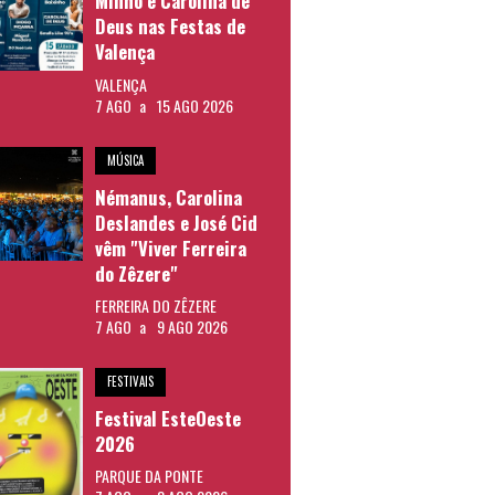
Minho e Carolina de
Deus nas Festas de
Valença
VALENÇA
7 AGO
a
15 AGO 2026
MÚSICA
Némanus, Carolina
Deslandes e José Cid
vêm "Viver Ferreira
do Zêzere"
FERREIRA DO ZÊZERE
7 AGO
a
9 AGO 2026
FESTIVAIS
Festival EsteOeste
2026
PARQUE DA PONTE