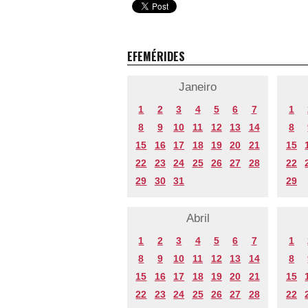
EFEMÉRIDES
Janeiro
1
2
3
4
5
6
7
1
8
9
10
11
12
13
14
8
15
16
17
18
19
20
21
15
22
23
24
25
26
27
28
22
29
30
31
29
Abril
1
2
3
4
5
6
7
1
8
9
10
11
12
13
14
8
15
16
17
18
19
20
21
15
22
23
24
25
26
27
28
22