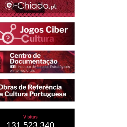
Visitas
131,523,340