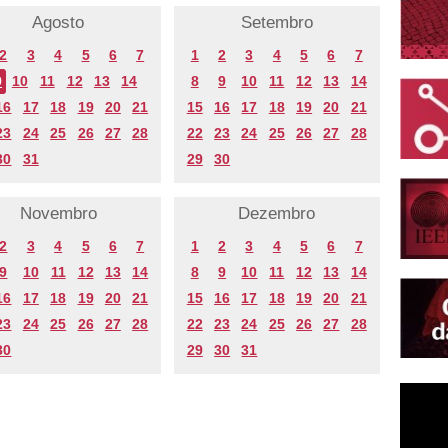
Agosto
Setembro
2
3
4
5
6
7
1
2
3
4
5
6
7
9
10
11
12
13
14
8
9
10
11
12
13
14
16
17
18
19
20
21
15
16
17
18
19
20
21
23
24
25
26
27
28
22
23
24
25
26
27
28
30
31
29
30
Novembro
Dezembro
2
3
4
5
6
7
1
2
3
4
5
6
7
9
10
11
12
13
14
8
9
10
11
12
13
14
16
17
18
19
20
21
15
16
17
18
19
20
21
23
24
25
26
27
28
22
23
24
25
26
27
28
30
29
30
31