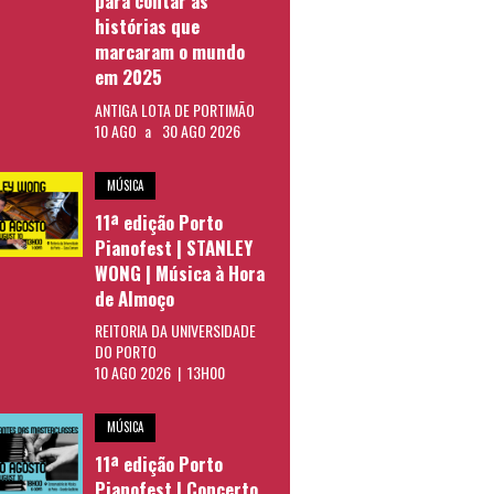
para contar as
histórias que
marcaram o mundo
em 2025
ANTIGA LOTA DE PORTIMÃO
10 AGO
a
30 AGO 2026
MÚSICA
11ª edição Porto
Pianofest | STANLEY
WONG | Música à Hora
de Almoço
REITORIA DA UNIVERSIDADE
DO PORTO
10 AGO 2026 | 13H00
MÚSICA
11ª edição Porto
Pianofest | Concerto