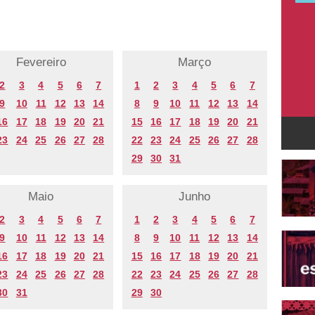
Fevereiro
Março
2
3
4
5
6
7
1
2
3
4
5
6
7
9
10
11
12
13
14
8
9
10
11
12
13
14
16
17
18
19
20
21
15
16
17
18
19
20
21
23
24
25
26
27
28
22
23
24
25
26
27
28
29
30
31
Maio
Junho
2
3
4
5
6
7
1
2
3
4
5
6
7
9
10
11
12
13
14
8
9
10
11
12
13
14
16
17
18
19
20
21
15
16
17
18
19
20
21
23
24
25
26
27
28
22
23
24
25
26
27
28
30
31
29
30