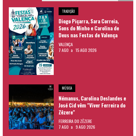
TRADIÇÃO
Diogo Piçarra, Sara Correia,
Sons do Minho e Carolina de
Deus nas Festas de Valença
VALENÇA
7 AGO
a
15 AGO 2026
MÚSICA
Némanus, Carolina Deslandes e
José Cid vêm "Viver Ferreira do
Zêzere"
FERREIRA DO ZÊZERE
7 AGO
a
9 AGO 2026