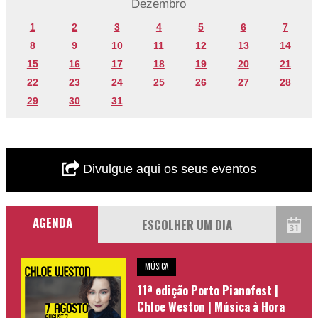
Dezembro
1
2
3
4
5
6
7
8
9
10
11
12
13
14
15
16
17
18
19
20
21
22
23
24
25
26
27
28
29
30
31
Divulgue aqui os seus eventos
AGENDA
MÚSICA
11ª edição Porto Pianofest |
Chloe Weston | Música à Hora