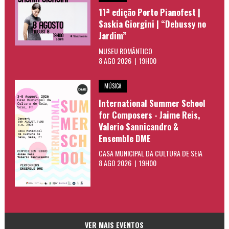
11ª edição Porto Pianofest |
Saskia Giorgini | “Debussy no
Jardim”
MUSEU ROMÂNTICO
8 AGO 2026 | 19H00
MÚSICA
International Summer School
for Composers - Jaime Reis,
Valerio Sannicandro &
Ensemble DME
CASA MUNICIPAL DA CULTURA DE SEIA
8 AGO 2026 | 19H00
VER MAIS EVENTOS