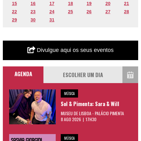
15
16
17
18
19
20
21
22
23
24
25
26
27
28
29
30
31
Divulgue aqui os seus eventos
AGENDA
MÚSICA
Sol & Pimenta: Sara & Will
MUSEU DE LISBOA - PALÁCIO PIMENTA
8 AGO 2026 | 17H30
MÚSICA