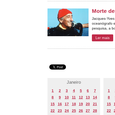
Morte d
Jacques-Yves 
oceanógrafo e
pesquisa, a b
Ler mais
Janeiro
1
2
3
4
5
6
7
1
8
9
10
11
12
13
14
8
15
16
17
18
19
20
21
15
22
23
24
25
26
27
28
22