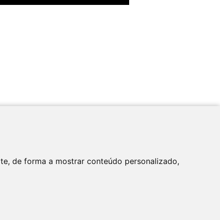
Apoio
ite, de forma a mostrar conteúdo personalizado,
tica de Privacidade
Newsletter
Contactos