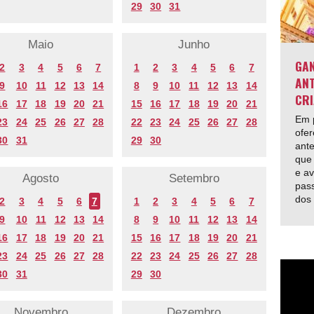
29
30
31
Maio
Junho
GAN
2
3
4
5
6
7
1
2
3
4
5
6
7
ANT
9
10
11
12
13
14
8
9
10
11
12
13
14
CRI
16
17
18
19
20
21
15
16
17
18
19
20
21
Em p
23
24
25
26
27
28
22
23
24
25
26
27
28
ofer
30
31
29
30
ante
que 
e av
Agosto
Setembro
pas
dos
2
3
4
5
6
7
1
2
3
4
5
6
7
9
10
11
12
13
14
8
9
10
11
12
13
14
16
17
18
19
20
21
15
16
17
18
19
20
21
23
24
25
26
27
28
22
23
24
25
26
27
28
30
31
29
30
Novembro
Dezembro