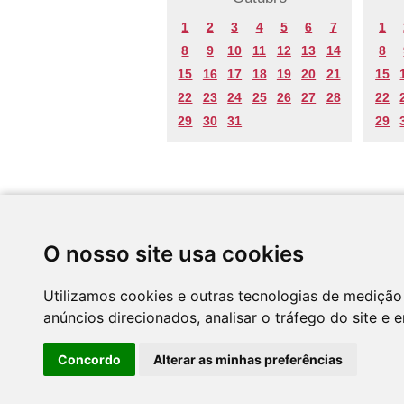
1
2
3
4
5
6
7
1
8
9
10
11
12
13
14
8
15
16
17
18
19
20
21
15
22
23
24
25
26
27
28
22
29
30
31
29
Desenvolvido por
O nosso site usa cookies
Utilizamos cookies e outras tecnologias de medição
anúncios direcionados, analisar o tráfego do site e 
Concordo
Alterar as minhas preferências
CNC - Centro Nacional de Cultura 2026 © Tod