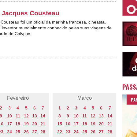
e Jacques Cousteau
Cousteau foi um oficial da marinha francesa, cineasta,
 inventor mundialmente conhecido pelas suas viagens de
ordo do Calypso.
PASS
Fevereiro
Março
PA
2
3
4
5
6
7
1
2
3
4
5
6
7
9
10
11
12
13
14
8
9
10
11
12
13
14
16
17
18
19
20
21
15
16
17
18
19
20
21
23
24
25
26
27
28
22
23
24
25
26
27
28