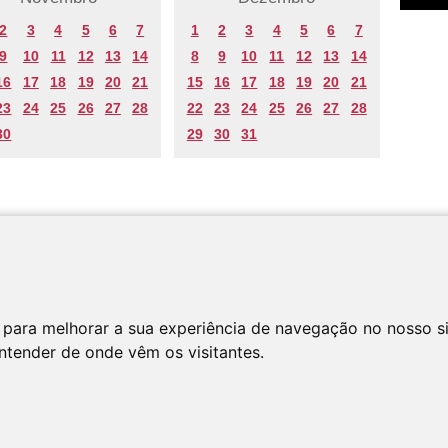
2
3
4
5
6
7
1
2
3
4
5
6
7
9
10
11
12
13
14
8
9
10
11
12
13
14
16
17
18
19
20
21
15
16
17
18
19
20
21
23
24
25
26
27
28
22
23
24
25
26
27
28
30
29
30
31
 para melhorar a sua experiência de navegação no nosso s
entender de onde vêm os visitantes.
os os direitos reservados
Polí