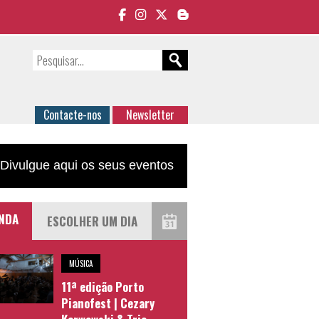
Contacte-nos
Newsletter
Divulgue aqui os seus eventos
NDA
MÚSICA
11ª edição Porto
Pianofest | Cezary