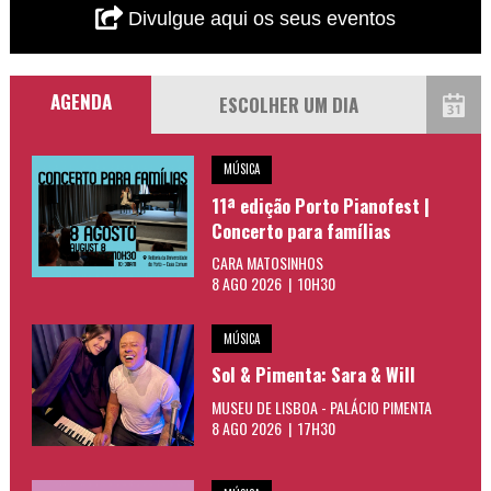
Divulgue aqui os seus eventos
AGENDA
MÚSICA
11ª edição Porto Pianofest |
Concerto para famílias
CARA MATOSINHOS
8 AGO 2026 | 10H30
MÚSICA
Sol & Pimenta: Sara & Will
MUSEU DE LISBOA - PALÁCIO PIMENTA
8 AGO 2026 | 17H30