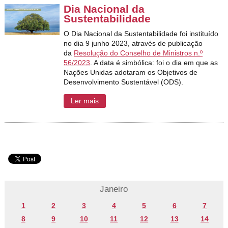
Dia Nacional da
Sustentabilidade
O Dia Nacional da Sustentabilidade foi instituído
no dia 9 junho 2023, através de publicação
da
Resolução do Conselho de Ministros n.º
56/2023
. A data é simbólica: foi o dia em que as
Nações Unidas adotaram os Objetivos de
Desenvolvimento Sustentável (ODS).
Ler mais
Janeiro
1
2
3
4
5
6
7
8
9
10
11
12
13
14