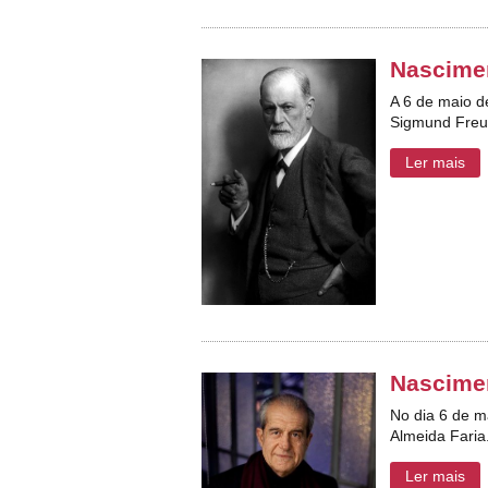
Nascime
A 6 de maio d
Sigmund Freu
Ler mais
Nascimen
No dia 6 de m
Almeida Faria
Ler mais