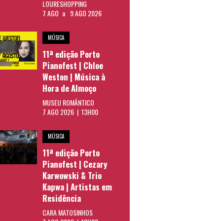
LOURESHOPPING
7 AGO
a
9 AGO 2026
MÚSICA
11ª edição Porto
Pianofest | Chloe
Weston | Música à
Hora de Almoço
MUSEU ROMÂNTICO
7 AGO 2026 | 13H00
MÚSICA
11ª edição Porto
Pianofest | Cezary
Karwowski & Trio
Kapwa | Artistas em
Residência
CARA MATOSINHOS