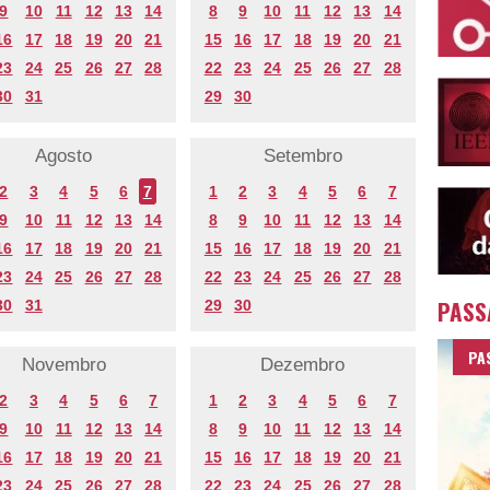
9
10
11
12
13
14
8
9
10
11
12
13
14
16
17
18
19
20
21
15
16
17
18
19
20
21
23
24
25
26
27
28
22
23
24
25
26
27
28
30
31
29
30
Agosto
Setembro
2
3
4
5
6
7
1
2
3
4
5
6
7
9
10
11
12
13
14
8
9
10
11
12
13
14
16
17
18
19
20
21
15
16
17
18
19
20
21
23
24
25
26
27
28
22
23
24
25
26
27
28
PASS
30
31
29
30
PA
Novembro
Dezembro
2
3
4
5
6
7
1
2
3
4
5
6
7
9
10
11
12
13
14
8
9
10
11
12
13
14
16
17
18
19
20
21
15
16
17
18
19
20
21
23
24
25
26
27
28
22
23
24
25
26
27
28