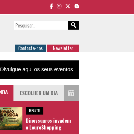
Contacte-nos
Newsletter
Divulgue aqui os seus eventos
NDA
INFANTIL
Dinossauros invadem
o LoureShopping