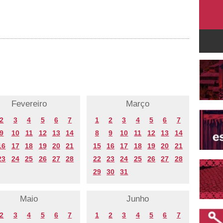
Fevereiro
Março
2
3
4
5
6
7
1
2
3
4
5
6
7
9
10
11
12
13
14
8
9
10
11
12
13
14
16
17
18
19
20
21
15
16
17
18
19
20
21
23
24
25
26
27
28
22
23
24
25
26
27
28
29
30
31
Maio
Junho
2
3
4
5
6
7
1
2
3
4
5
6
7