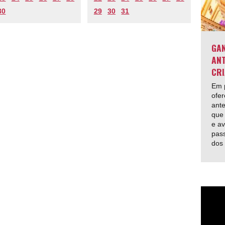
30
29
30
31
GAN
ANT
CRI
Em p
ofer
ante
que 
e av
pas
dos