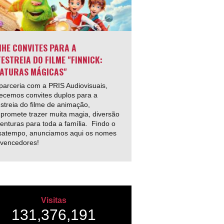
HE CONVITES PARA A
ESTREIA DO FILME "FINNICK:
ATURAS MÁGICAS"
arceria com a PRIS Audiovisuais,
ecemos convites duplos para a
streia do filme de animação,
promete trazer muita magia, diversão
enturas para toda a família. Findo o
satempo, anunciamos aqui os nomes
 vencedores!
Visitas
131,376,191