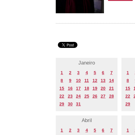
Janeiro
1
2
3
4
5
6
7
1
8
9
10
11
12
13
14
8
15
16
17
18
19
20
21
15
22
23
24
25
26
27
28
22
29
30
31
29
Abril
1
2
3
4
5
6
7
1