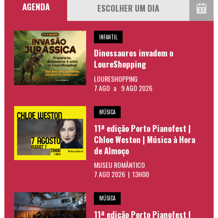
AGENDA
INFANTIL
Dinossauros invadem o
LoureShopping
LOURESHOPPING
7 AGO
a
9 AGO 2026
MÚSICA
11ª edição Porto Pianofest |
Chloe Weston | Música à Hora
de Almoço
MUSEU ROMÂNTICO
7 AGO 2026 | 13H00
MÚSICA
11ª edição Porto Pianofest |