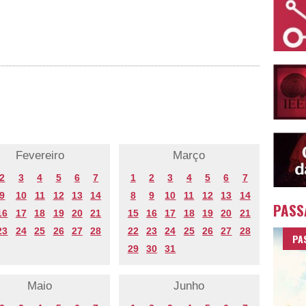
Fevereiro
Março
2
3
4
5
6
7
1
2
3
4
5
6
7
9
10
11
12
13
14
8
9
10
11
12
13
14
PASS
16
17
18
19
20
21
15
16
17
18
19
20
21
23
24
25
26
27
28
22
23
24
25
26
27
28
PA
29
30
31
Maio
Junho