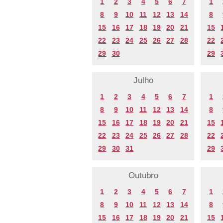
1
2
3
4
5
6
7
1
8
9
10
11
12
13
14
8
15
16
17
18
19
20
21
15
22
23
24
25
26
27
28
22
29
30
29
Julho
1
2
3
4
5
6
7
1
8
9
10
11
12
13
14
8
15
16
17
18
19
20
21
15
22
23
24
25
26
27
28
22
29
30
31
29
Outubro
1
2
3
4
5
6
7
1
8
9
10
11
12
13
14
8
15
16
17
18
19
20
21
15