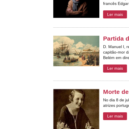
francês Edgar
Ler mais
Partida 
D. Manuel I, 
capitão-mor d
Belém em dire
Ler mais
Morte de
No dia 8 de j
atrizes portu
Ler mais