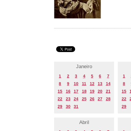
Janeiro
1
2
3
4
5
6
7
1
8
9
10
11
12
13
14
8
15
16
17
18
19
20
21
15
22
23
24
25
26
27
28
22
29
30
31
29
Abril