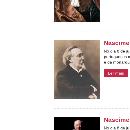
Nascimen
No dia 8 de j
portugueses m
e da monarqui
Ler mais
Nascime
No dia 8 de j