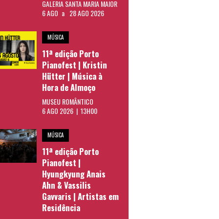
GALERIA SANTA MARIA MAIOR
6 AGO
a
28 AGO 2026
MÚSICA
11ª edição Porto
Pianofest | Kristin
Hütter | Música à
Hora de Almoço
MUSEU ROMÂNTICO
6 AGO 2026 | 13H00
MÚSICA
11ª edição Porto
Pianofest |
Hyungkyung Anais
Ahn & Vassilis
Gavvaris | Artistas em
Residência