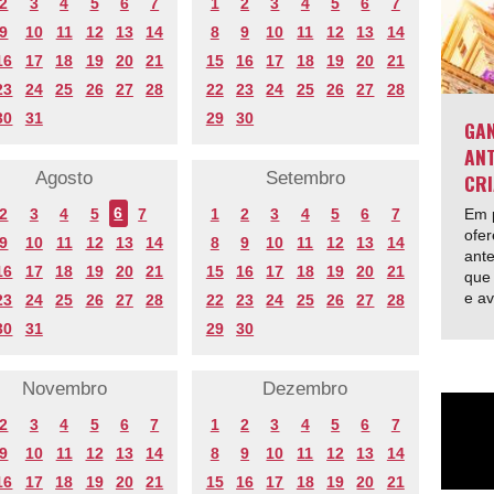
2
3
4
5
6
7
1
2
3
4
5
6
7
9
10
11
12
13
14
8
9
10
11
12
13
14
16
17
18
19
20
21
15
16
17
18
19
20
21
23
24
25
26
27
28
22
23
24
25
26
27
28
30
31
29
30
GAN
ANT
Agosto
Setembro
CRI
2
3
4
5
6
7
1
2
3
4
5
6
7
Em p
ofer
9
10
11
12
13
14
8
9
10
11
12
13
14
ante
16
17
18
19
20
21
15
16
17
18
19
20
21
que 
e av
23
24
25
26
27
28
22
23
24
25
26
27
28
30
31
29
30
Novembro
Dezembro
2
3
4
5
6
7
1
2
3
4
5
6
7
9
10
11
12
13
14
8
9
10
11
12
13
14
16
17
18
19
20
21
15
16
17
18
19
20
21