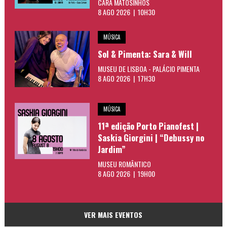
CARA MATOSINHOS
8 AGO 2026 | 10H30
MÚSICA
Sol & Pimenta: Sara & Will
MUSEU DE LISBOA - PALÁCIO PIMENTA
8 AGO 2026 | 17H30
MÚSICA
11ª edição Porto Pianofest |
Saskia Giorgini | “Debussy no
Jardim”
MUSEU ROMÂNTICO
8 AGO 2026 | 19H00
VER MAIS EVENTOS