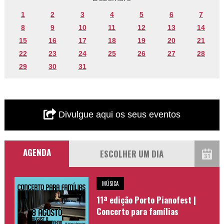
1
2
3
4
5
6
7
8
9
10
11
12
13
14
15
16
17
18
19
20
21
22
23
24
25
26
27
28
29
30
31
Divulgue aqui os seus eventos
AGENDA
MÚSICA
11ª edição Porto Pianofest |
Concerto para famílias