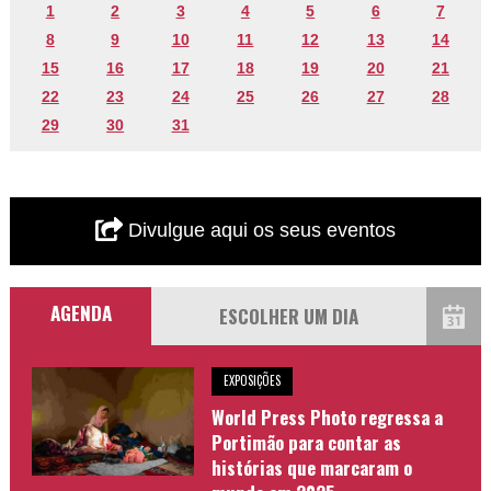
1
2
3
4
5
6
7
8
9
10
11
12
13
14
15
16
17
18
19
20
21
22
23
24
25
26
27
28
29
30
31
Divulgue aqui os seus eventos
AGENDA
EXPOSIÇÕES
World Press Photo regressa a
Portimão para contar as
histórias que marcaram o