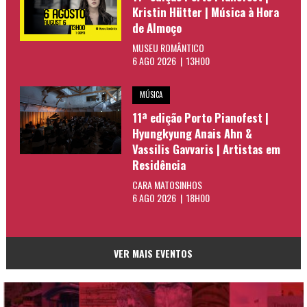
Kristin Hütter | Música à Hora
de Almoço
MUSEU ROMÂNTICO
6 AGO 2026 | 13H00
MÚSICA
11ª edição Porto Pianofest |
Hyungkyung Anais Ahn &
Vassilis Gavvaris | Artistas em
Residência
CARA MATOSINHOS
6 AGO 2026 | 18H00
VER MAIS EVENTOS