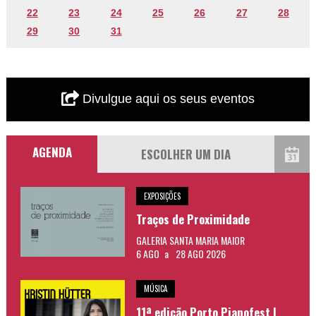
22
23
24
25
26
27
28
29
30
31
Divulgue aqui os seus eventos
AGENDA
EXPOSIÇÕES
Traços de Proximidade
GALERIA SANTA MARIA MAIOR
6 AGO
a
28 AGO 2026
MÚSICA
11ª edição Porto Pianofest |