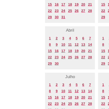
15
16
17
18
19
20
21
15
22
23
24
25
26
27
28
22
29
30
31
29
Abril
1
2
3
4
5
6
7
1
8
9
10
11
12
13
14
8
15
16
17
18
19
20
21
15
22
23
24
25
26
27
28
22
29
30
29
Julho
1
2
3
4
5
6
7
1
8
9
10
11
12
13
14
8
15
16
17
18
19
20
21
15
22
23
24
25
26
27
28
22