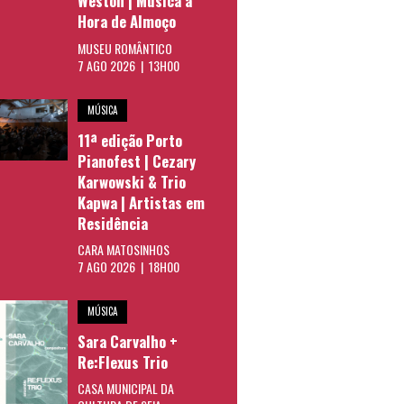
Weston | Música à
Hora de Almoço
MUSEU ROMÂNTICO
7 AGO 2026 | 13H00
MÚSICA
11ª edição Porto
Pianofest | Cezary
Karwowski & Trio
Kapwa | Artistas em
Residência
CARA MATOSINHOS
7 AGO 2026 | 18H00
MÚSICA
Sara Carvalho +
Re:Flexus Trio
CASA MUNICIPAL DA