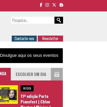
Contacte-nos
Newsletter
Divulgue aqui os seus eventos
NDA
MÚSICA
11ª edição Porto
Pianofest | Chloe