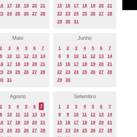
16
17
18
19
20
21
15
16
17
18
19
20
21
23
24
25
26
27
28
22
23
24
25
26
27
28
29
30
31
Maio
Junho
2
3
4
5
6
7
1
2
3
4
5
6
7
9
10
11
12
13
14
8
9
10
11
12
13
14
16
17
18
19
20
21
15
16
17
18
19
20
21
23
24
25
26
27
28
22
23
24
25
26
27
28
30
31
29
30
Agosto
Setembro
2
3
4
5
6
7
1
2
3
4
5
6
7
9
10
11
12
13
14
8
9
10
11
12
13
14
16
17
18
19
20
21
15
16
17
18
19
20
21
23
24
25
26
27
28
22
23
24
25
26
27
28