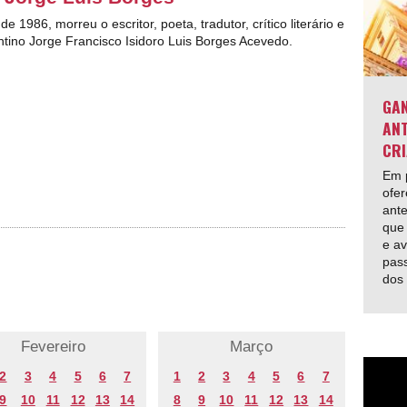
de 1986, morreu o escritor, poeta, tradutor, crítico literário e
ntino Jorge Francisco Isidoro Luis Borges Acevedo.
GAN
ANT
CRI
Em p
ofer
ante
que 
e av
pas
dos
Fevereiro
Março
2
3
4
5
6
7
1
2
3
4
5
6
7
9
10
11
12
13
14
8
9
10
11
12
13
14