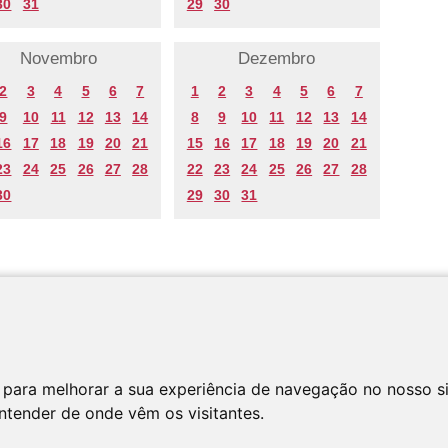
30
31
29
30
Novembro
Dezembro
2
3
4
5
6
7
1
2
3
4
5
6
7
9
10
11
12
13
14
8
9
10
11
12
13
14
16
17
18
19
20
21
15
16
17
18
19
20
21
23
24
25
26
27
28
22
23
24
25
26
27
28
30
29
30
31
 para melhorar a sua experiência de navegação no nosso s
entender de onde vêm os visitantes.