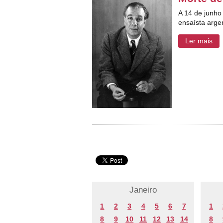
A 14 de junho 
ensaísta arge
Ler mais
Janeiro
1
2
3
4
5
6
7
1
8
9
10
11
12
13
14
8